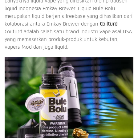
banyaknya liquid vape yang dihasilkan oleh produsen
liquid Indonesia Emkay Brewer. Liquid Bule Bolu
merupakan liquid berjenis freebase yang dihasilkan dari
kolaborasi antara Emkay Brewer dengan
Coilturd
.
Coilturd adalah salah satu brand industri vape asal USA
yang memasarkan produk-produk untuk kebutan
vapers Mod dan juga liquid.