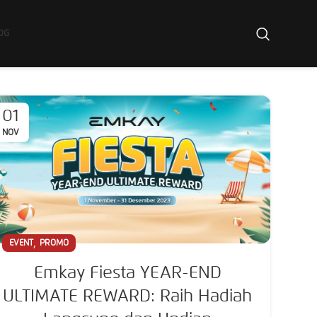
OG
01
NOV
,
EVENT
PROMO
Emkay Fiesta YEAR-END
ULTIMATE REWARD: Raih Hadiah