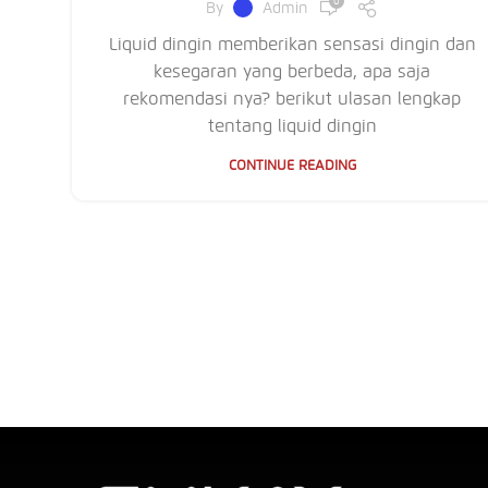
0
By
Admin
Liquid dingin memberikan sensasi dingin dan
kesegaran yang berbeda, apa saja
rekomendasi nya? berikut ulasan lengkap
tentang liquid dingin
CONTINUE READING