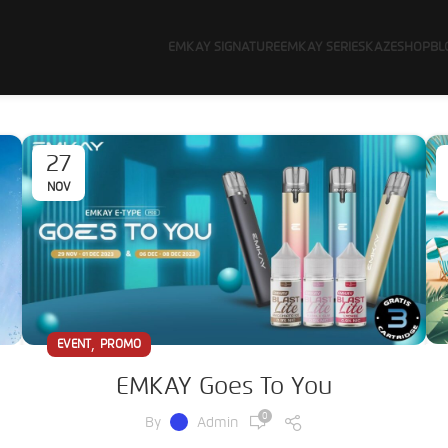
EMKAY SIGNATURE
EMKAY SERIES
KAZE
SHOP
BL
27
NOV
,
EVENT
PROMO
EMKAY Goes To You
0
By
Admin