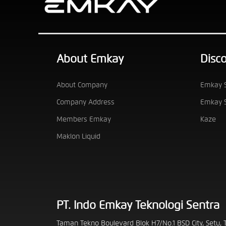
About Emkay
Disc
About Company
Emkay S
Company Address
Emkay S
Members Emkay
Kaze
Maklon Liquid
PT. Indo Emkay Teknologi Sentra
Taman Tekno Boulevard Blok H7/No.1 BSD City, Setu,