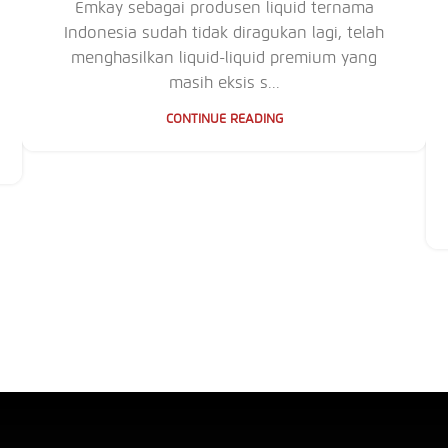
Emkay sebagai produsen liquid ternama
Indonesia sudah tidak diragukan lagi, telah
menghasilkan liquid-liquid premium yang
masih eksis s...
CONTINUE READING