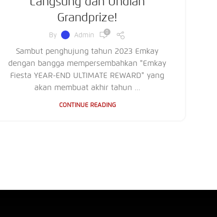
Langsung dan Undian
Grandprize!
0
By
Admin
Sambut penghujung tahun 2023 Emkay
dengan bangga mempersembahkan "Emkay
Fiesta YEAR-END ULTIMATE REWARD" yang
akan membuat akhir tahun ...
CONTINUE READING