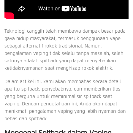
Teknologi canggih telah membawa dampak besar pada
gaya hidup masyarakat, termasuk penggunaan vape
sebagai alternatif rokok tradisional. Namun,
pengalaman vaping tidak selalu tanpa masalah, salah
satunya adalah spitback yang dapat menyebabkan
ketidaknyamanan saat menghisap rokok elektrik.
Dalam artikel ini, kami akan membahas secara detail
apa itu spitback, penyebabnya, dan memberikan tips
yang berguna untuk meminimalisir spitback saat
vaping. Dengan pengetahuan ini, Anda akan dapat
menikmati pengalaman vaping yang lebih nyaman dan
bebas dari spitback.