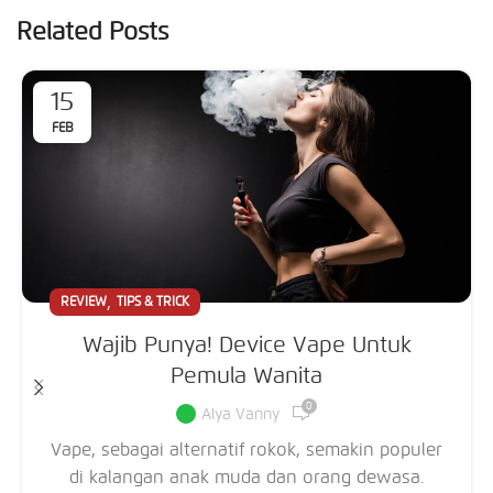
Related Posts
15
FEB
,
REVIEW
TIPS & TRICK
Wajib Punya! Device Vape Untuk
Pemula Wanita
0
Alya Vanny
Vape, sebagai alternatif rokok, semakin populer
di kalangan anak muda dan orang dewasa.