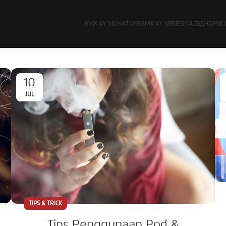
EMKAY SIGNATURE
EMKAY SERIES
KAZE
SHOP
BL
10
JUL
TIPS & TRICK
Tips Penggunaan Pod &