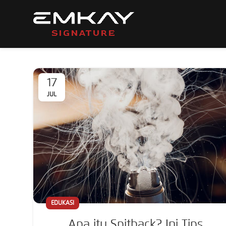
17
JUL
EDUKASI
Apa itu Spitback? Ini Tips