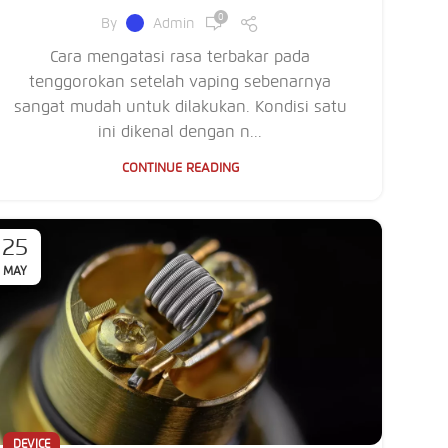
0
By
Admin
Cara mengatasi rasa terbakar pada
tenggorokan setelah vaping sebenarnya
sangat mudah untuk dilakukan. Kondisi satu
ini dikenal dengan n...
CONTINUE READING
25
MAY
DEVICE