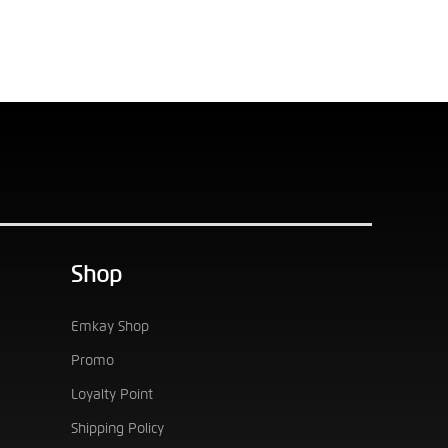
Shop
Emkay Shop
Promo
Loyalty Point
Shipping Policy