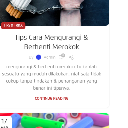
TIPS & TRICK
Tips Cara Mengurangi &
Berhenti Merokok
0
By
Admin
mengurangi & berhenti merokok bukanlah
sesuatu yang mudah dilakukan, niat saja tidak
cukup tanpa tindakan & penanganan yang
benar ini tipsnya.
CONTINUE READING
17