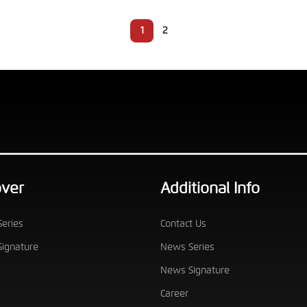
1
2
over
Additional Info
eries
Contact Us
ignature
News Series
News Signature
Career