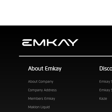
About Emkay
Disc
About Company
Emkay S
Company Address
Emkay S
Members Emkay
Kaze
Maklon Liquid