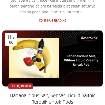
Jadi apa itu cartridge? Cartridge sendiri memiliki
peran penting dalam berbagai alat salah satunya
adalah pada pod vape. Hal ini tentu ...
CONTINUE READING
05
JUL
,
LIQUID
REVIEW
Bananalicious Salt, Sensasi Liquid Saltnic
Terbaik untuk Pods