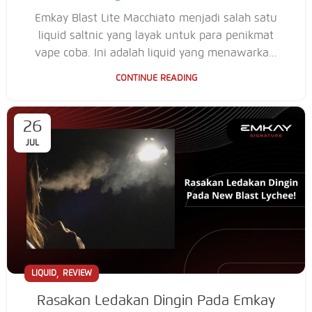
Emkay Blast Lite Macchiato menjadi salah satu
liquid saltnic yang layak untuk para penikmat
vape coba. Ini adalah liquid yang menawarka...
CONTINUE READING
26
JUL
,
LIQUID
REVIEW
Rasakan Ledakan Dingin Pada Emkay