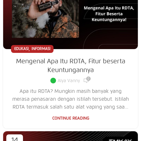
,
EDUKASI
INFORMASI
Mengenal Apa Itu RDTA, Fitur beserta
Keuntungannya
0
Alya Vanny
Apa itu RDTA? Mungkin masih banyak yang
merasa penasaran dengan istilah tersebut. Istilah
RDTA termasuk salah satu alat vaping yang saa...
CONTINUE READING
14