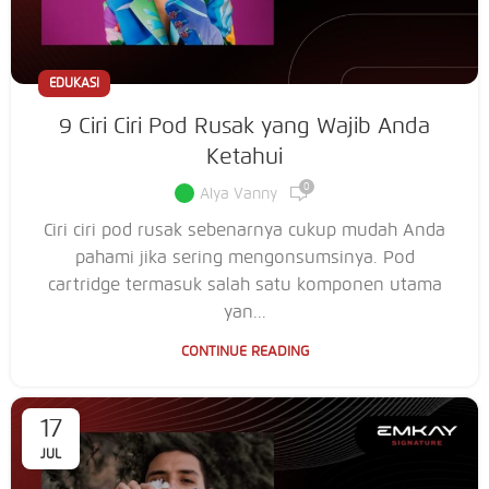
EDUKASI
9 Ciri Ciri Pod Rusak yang Wajib Anda
Ketahui
0
Alya Vanny
Ciri ciri pod rusak sebenarnya cukup mudah Anda
pahami jika sering mengonsumsinya. Pod
cartridge termasuk salah satu komponen utama
yan...
CONTINUE READING
17
JUL