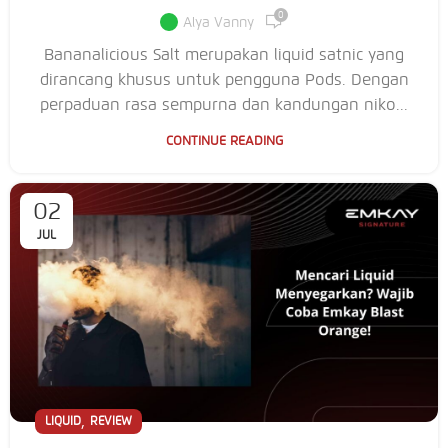
0
Alya Vanny
Bananalicious Salt merupakan liquid satnic yang
dirancang khusus untuk pengguna Pods. Dengan
perpaduan rasa sempurna dan kandungan niko...
CONTINUE READING
02
JUL
,
LIQUID
REVIEW