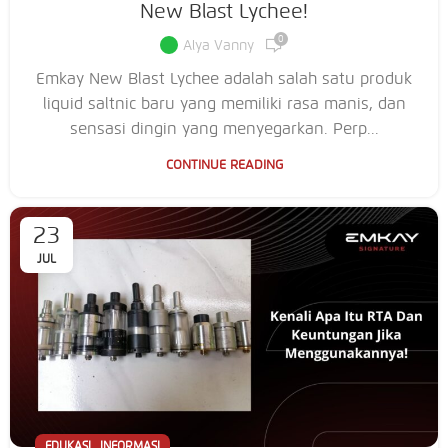
New Blast Lychee!
0
Alya Vanny
Emkay New Blast Lychee adalah salah satu produk
liquid saltnic baru yang memiliki rasa manis, dan
sensasi dingin yang menyegarkan. Perp...
CONTINUE READING
23
JUL
,
EDUKASI
INFORMASI