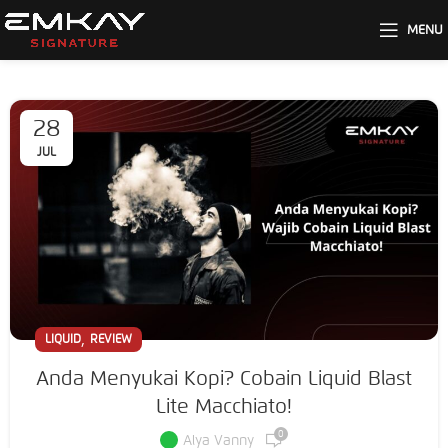
MENU
28
JUL
,
LIQUID
REVIEW
Anda Menyukai Kopi? Cobain Liquid Blast
Lite Macchiato!
0
Alya Vanny