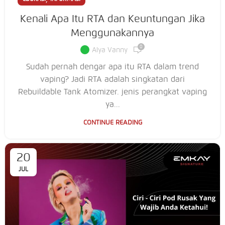
Kenali Apa Itu RTA dan Keuntungan Jika
Menggunakannya
0
Alya Vanny
Sudah pernah dengar apa itu RTA dalam trend
vaping? Jadi RTA adalah singkatan dari
Rebuildable Tank Atomizer. jenis perangkat vaping
ya...
CONTINUE READING
20
JUL