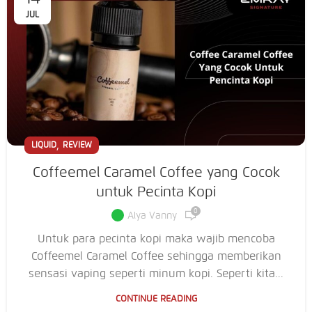
JUL
,
LIQUID
REVIEW
Coffeemel Caramel Coffee yang Cocok
untuk Pecinta Kopi
0
Alya Vanny
Untuk para pecinta kopi maka wajib mencoba
Coffeemel Caramel Coffee sehingga memberikan
sensasi vaping seperti minum kopi. Seperti kita...
CONTINUE READING