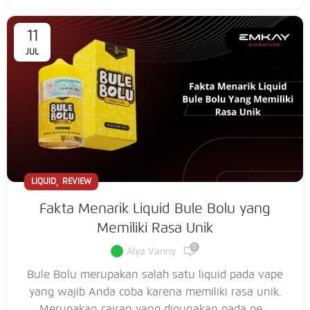
11
JUL
,
LIQUID
REVIEW
Fakta Menarik Liquid Bule Bolu yang
Memiliki Rasa Unik
0
Alya Vanny
Bule Bolu merupakan salah satu liquid pada vape
yang wajib Anda coba karena memiliki rasa unik.
Merupakan cairan yang digunakan pada pe...