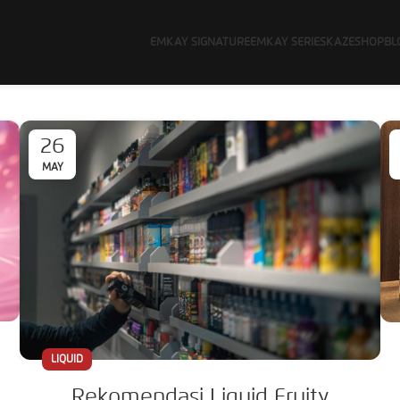
EMKAY SIGNATURE
EMKAY SERIES
KAZE
SHOP
BL
26
MAY
LIQUID
Rekomendasi Liquid Fruity