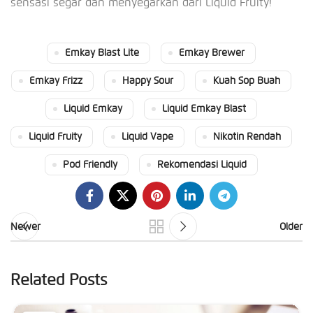
sensasi segar dan menyegarkan dari Liquid Fruity!
Emkay Blast Lite
Emkay Brewer
Emkay Frizz
Happy Sour
Kuah Sop Buah
Liquid Emkay
Liquid Emkay Blast
Liquid Fruity
Liquid Vape
Nikotin Rendah
Pod Friendly
Rekomendasi Liquid
Newer
Older
Related Posts