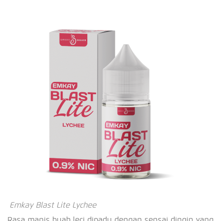
Emkay Blast Lite Lychee
Rasa manis buah leci dipadu dengan sensai dingin yang