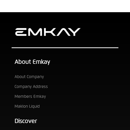
About Emkay
About Company
Company Address
Members Emkay
Maklon Liquid
Discover