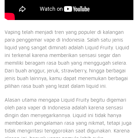
Vaping telah menjadi tren yang populer di kalangan
para penggemar vape di Indonesia. Salah satu jenis
liquid yang sangat diminati adalah Liquid Fruity. Liquid
ini terkenal karena memberikan sensasi segar dan
memiliki beragam rasa buah yang menggugah selera.
Dari buah anggur, jeruk, strawberry, hingga berbagai
jenis buah lainnya, kamu dapat menemukan berbagai
pilihan rasa buah yang lezat dalam liquid ini.
Alasan utama mengapa Liquid Fruity begitu digemari
oleh para vaper di Indonesia adalah karena sensasi
dingin dan menyegarkannya. Liquid ini tidak hanya
memberikan pengalaman rasa yang nikmat, tetapi juga
tidak mengiritasi tenggorokan saat digunakan. Karena