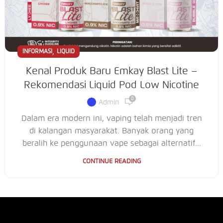
,
INFORMASI
LIQUID
Kenal Produk Baru Emkay Blast Lite –
Rekomendasi Liquid Pod Low Nicotine
0
Admin
Dalam era modern ini, vaping telah menjadi tren
di kalangan masyarakat. Banyak orang yang
beralih ke penggunaan vape sebagai alternatif...
CONTINUE READING