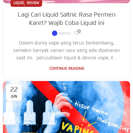
,
LIQUID
REVIEW
Lagi Cari Liquid Saltnic Rasa Permen
Karet? Wajib Coba Liquid ini
0
Admin
Dalam dunia vape yang terus berkembang,
semakin banyak varian rasa yang ada dipasaran
saat ini. perusahaan liquid & device vape, E...
CONTINUE READING
22
JUN