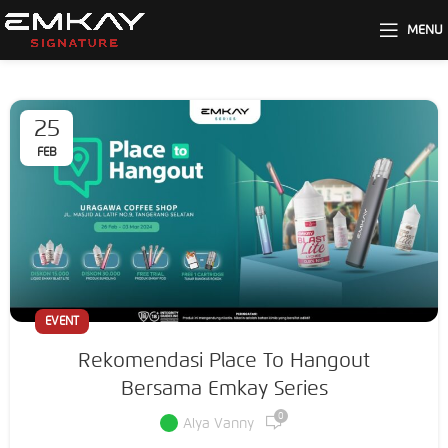
MENU
25
FEB
EVENT
Rekomendasi Place To Hangout
Bersama Emkay Series
0
Alya Vanny