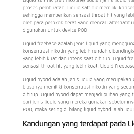
Liquid salt nic (salt nicotine) adalah jenis liqu
proses pembuatan. Liquid salt nic memiliki konsen
sehingga memberikan sensasi throat hit yang lebi
oleh para perokok berat yang mencari alternatif 
digunakan untuk device POD
Liquid freebase adalah jenis liquid yang mengguna
konsentrasi nikotin yang lebih rendah dibandingk
yang lebih kuat dan intens saat dihirup. Liquid 
sensasi throat hit yang lebih kuat. Liquid Freeb
Liquid hybrid adalah jenis liquid yang merupakan c
biasanya memiliki konsentrasi nikotin yang seda
dihirup. Liquid hybrid dapat menjadi pilihan ya
dari jenis liquid yang mereka gunakan sebelumny
POD, maka sering di bilang liquid hybrid ialah liqu
Kandungan yang terdapat pada Liq