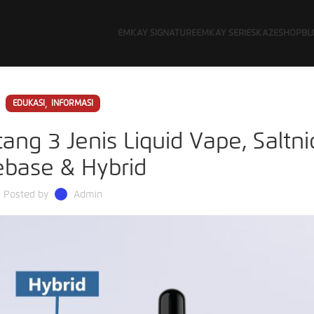
EMKAY SIGNATURE
EMKAY SERIES
KAZE
SHOP
BL
,
EDUKASI
INFORMASI
ang 3 Jenis Liquid Vape, Saltni
ebase & Hybrid
Posted by
Admin