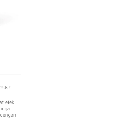
engan
at efek
ingga
a dengan