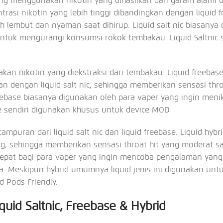
id yang menggunakan nikotin yang dihasilkan dari garam alami 
trasi nikotin yang lebih tinggi dibandingkan dengan liquid f
h lembut dan nyaman saat dihirup. Liquid salt nic biasanya
untuk mengurangi konsumsi rokok tembakau. Liquid Saltnic s
kan nikotin yang diekstraksi dari tembakau. Liquid freebase
an dengan liquid salt nic, sehingga memberikan sensasi thro
freebase biasanya digunakan oleh para vaper yang ingin meni
ase sendiri digunakan khusus untuk device MOD
ampuran dari liquid salt nic dan liquid freebase. Liquid hybr
ng, sehingga memberikan sensasi throat hit yang moderat s
ng tepat bagi para vaper yang ingin mencoba pengalaman yan
a. Meskipun hybrid umumnya liquid jenis ini digunakan untu
id Pods Friendly.
uid Saltnic, Freebase & Hybrid