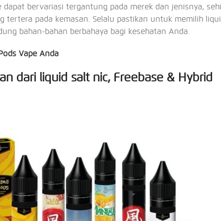
 dapat bervariasi tergantung pada merek dan jenisnya, seh
g tertera pada kemasan. Selalu pastikan untuk memilih liqu
ndung bahan-bahan berbahaya bagi kesehatan Anda.
 Pods Vape Anda
 dari liquid salt nic, Freebase & Hybrid