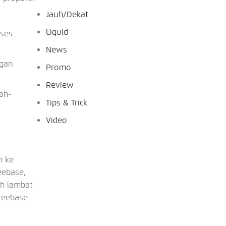
Jauh/Dekat
Liquid
oses
News
ngan
Promo
Review
ah-
Tips & Trick
Video
m ke
eebase,
ih lambat
freebase