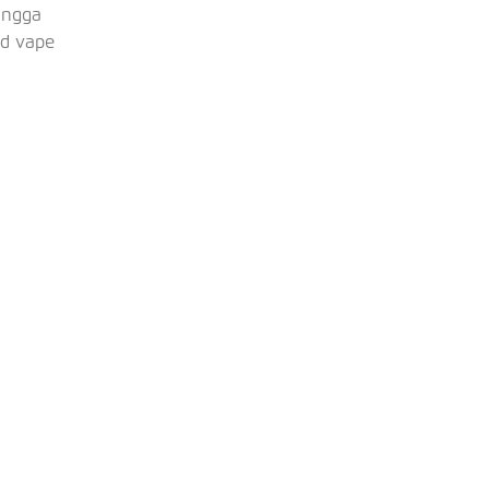
ingga
id vape