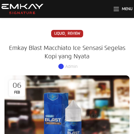
MENU
,
LIQUID
REVIEW
Emkay Blast Macchiato Ice Sensasi Segelas
Kopi yang Nyata
Admin
06
FEB