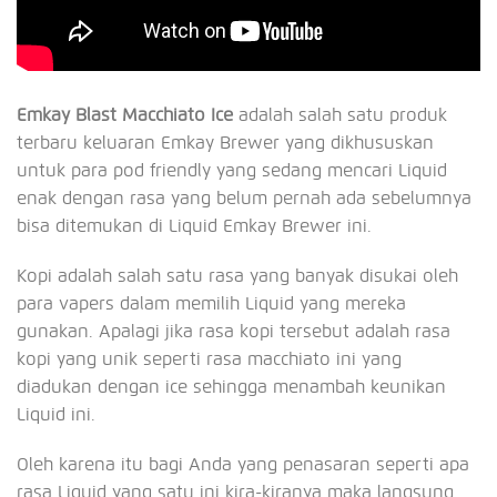
Emkay Blast Macchiato Ice
adalah salah satu produk
terbaru keluaran Emkay Brewer yang dikhususkan
untuk para pod friendly yang sedang mencari Liquid
enak dengan rasa yang belum pernah ada sebelumnya
bisa ditemukan di Liquid Emkay Brewer ini.
Kopi adalah salah satu rasa yang banyak disukai oleh
para vapers dalam memilih Liquid yang mereka
gunakan. Apalagi jika rasa kopi tersebut adalah rasa
kopi yang unik seperti rasa macchiato ini yang
diadukan dengan ice sehingga menambah keunikan
Liquid ini.
Oleh karena itu bagi Anda yang penasaran seperti apa
rasa Liquid yang satu ini kira-kiranya maka langsung