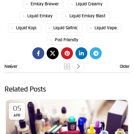
Emkay Brewer
Liquid Creamy
Liquid Emkay
Liquid Emkay Blast
Liquid Kopi
Liquid Saltnic
Liquid Vape
Pod Friendly
Newer
Older
Related Posts
05
APR