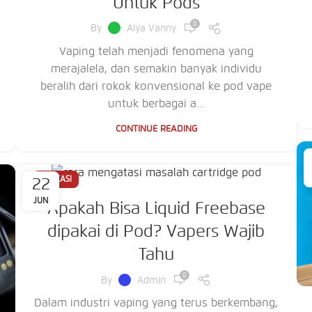
Untuk Pods
0
By
Alya Vanny
Vaping telah menjadi fenomena yang
merajalela, dan semakin banyak individu
beralih dari rokok konvensional ke pod vape
untuk berbagai a...
CONTINUE READING
22
EDUKASI
JUN
Apakah Bisa Liquid Freebase
dipakai di Pod? Vapers Wajib
Tahu
0
By
Admin
Dalam industri vaping yang terus berkembang,