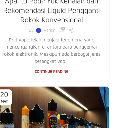
Apa Itu Pod? Yuk Kenalan dan
Rekomendasi Liquid Pengganti
Rokok Konvensional
0
By
Admin
Pod Vape telah menjadi fenomena yang
mencengangkan di antara para penggemar
rokok elektronik. Meskipun ada berbagai jenis
perangkat vap...
CONTINUE READING
20
MAY