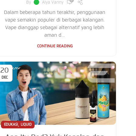
0
By
Alya Vanny
Dalam beberapa tahun terakhir, penggunaan
vape semakin populer di berbagai kalangan.
Vape dianggap sebagai alternatif yang lebih
aman d...
CONTINUE READING
20
DEC
,
EDUKASI
LIQUID