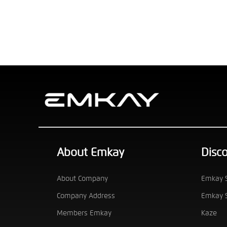
About Emkay
Disc
About Company
Emkay S
Company Address
Emkay S
Members Emkay
Kaze