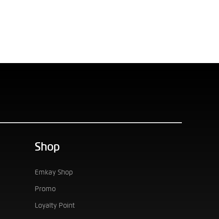
Shop
Emkay Shop
Promo
Loyalty Point