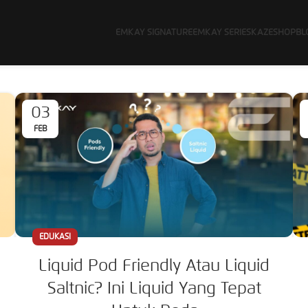
EMKAY SIGNATURE
EMKAY SERIES
KAZE
SHOP
BL
03
FEB
EDUKASI
Liquid Pod Friendly Atau Liquid
Saltnic? Ini Liquid Yang Tepat