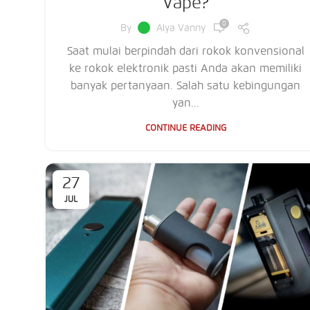
Vape?
0
By
Alya Vanny
Saat mulai berpindah dari rokok konvensional
ke rokok elektronik pasti Anda akan memiliki
banyak pertanyaan. Salah satu kebingungan
yan...
CONTINUE READING
27
JUL