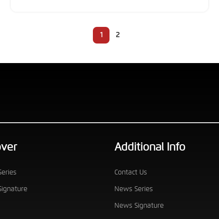
1
2
over
Additional Info
eries
Contact Us
ignature
News Series
News Signature