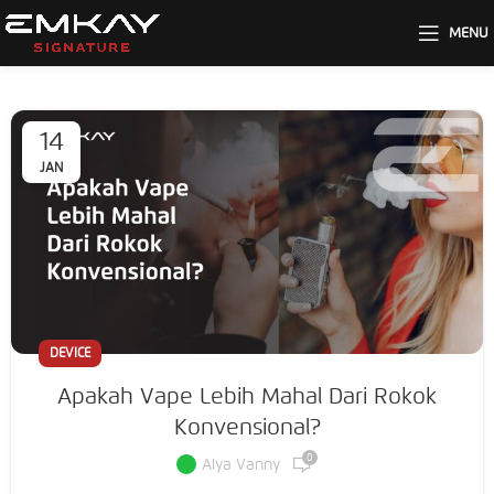
MENU
14
JAN
DEVICE
Apakah Vape Lebih Mahal Dari Rokok
Konvensional?
0
Alya Vanny