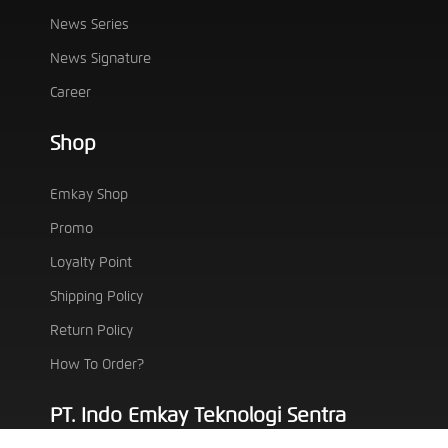
News Series
News Signature
Career
Shop
Emkay Shop
Promo
Loyalty Point
Shipping Policy
Return Policy
How To Order?
PT. Indo Emkay Teknologi Sentra