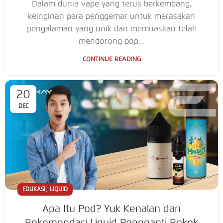
Dalam dunia vape yang terus berkembang,
keinginan para penggemar untuk merasakan
pengalaman yang unik dan memuaskan telah
mendorong pop...
CONTINUE READING
20
DEC
,
EDUKASI
LIQUID
Apa Itu Pod? Yuk Kenalan dan
Rekomendasi Liquid Pengganti Rokok