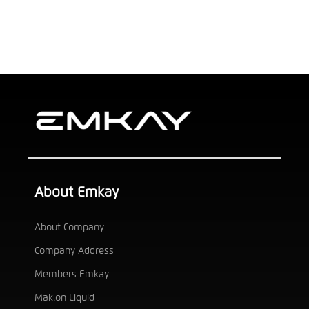
About Emkay
About Company
Company Address
Members Emkay
Maklon Liquid