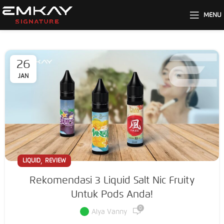
MENU
26
JAN
,
LIQUID
REVIEW
Rekomendasi 3 Liquid Salt Nic Fruity
Untuk Pods Anda!
0
Alya Vanny