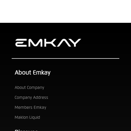
About Emkay
About Company
Company Address
Members Emkay
Maklon Liquid