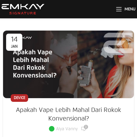
MENU
14
JAN
DEVICE
Apakah Vape Lebih Mahal Dari Rokok
Konvensional?
0
Alya Vanny