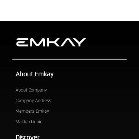
About Emkay
About Company
Company Address
Members Emkay
Maklon Liquid
Discover