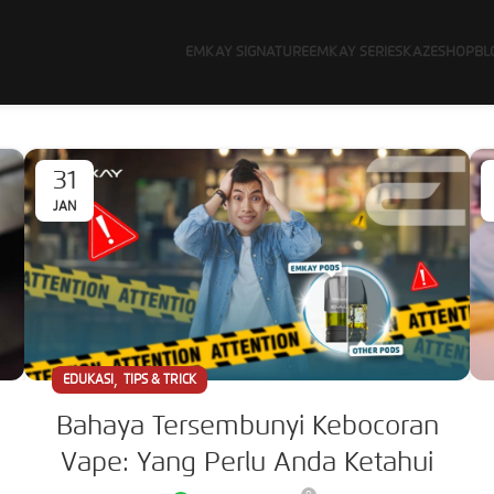
EMKAY SIGNATURE
EMKAY SERIES
KAZE
SHOP
BL
31
JAN
,
EDUKASI
TIPS & TRICK
Bahaya Tersembunyi Kebocoran
Vape: Yang Perlu Anda Ketahui