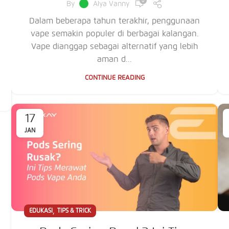
0
By
Alya Vanny
Dalam beberapa tahun terakhir, penggunaan
vape semakin populer di berbagai kalangan.
Vape dianggap sebagai alternatif yang lebih
aman d...
CONTINUE READING
17
JAN
,
EDUKASI
TIPS & TRICK