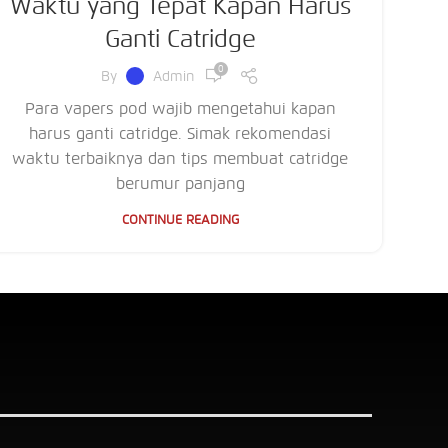
Waktu yang Tepat Kapan Harus
Ganti Catridge
0
By
Admin
Para vapers pod wajib mengetahui kapan
harus ganti catridge. Simak rekomendasi
waktu terbaiknya dan tips membuat catridge
berumur panjang
CONTINUE READING