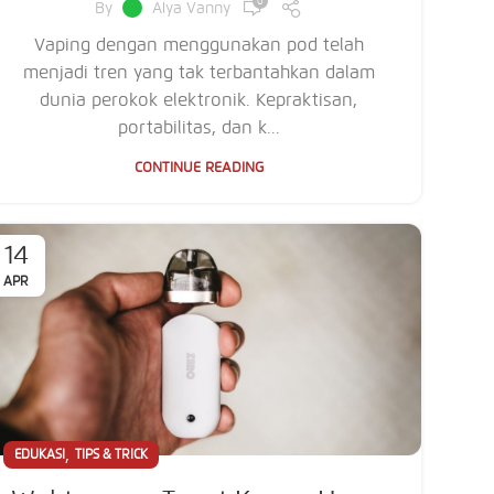
0
By
Alya Vanny
Vaping dengan menggunakan pod telah
menjadi tren yang tak terbantahkan dalam
dunia perokok elektronik. Kepraktisan,
portabilitas, dan k...
CONTINUE READING
14
APR
,
EDUKASI
TIPS & TRICK