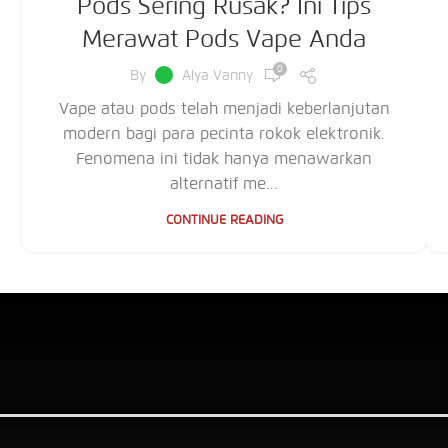
Pods Sering Rusak? Ini Tips
Merawat Pods Vape Anda
0
By
Alya Vanny
Vape atau pods telah menjadi keberlanjutan
modern bagi para pecinta rokok elektronik.
Fenomena ini tidak hanya menawarkan
alternatif me...
CONTINUE READING