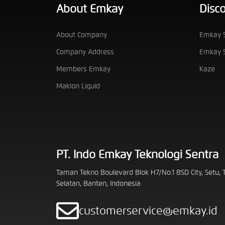
About Emkay
Disc
About Company
Emkay S
Company Address
Emkay S
Members Emkay
Kaze
Maklon Liquid
PT. Indo Emkay Teknologi Sentra
Taman Tekno Boulevard Blok H7/No.1 BSD City, Setu,
Selatan, Banten, Indonesia
customerservice@emkay.id