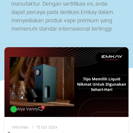
manufaktur. Dengan sertifikasi ini, anda
dapat percaya pada dedikasi Emkay dalam
menyediakan produk vape premium yang
memenuhi standar internasional tertinggi.
0
Alya Vanny
Informasi
15 Oct 2024