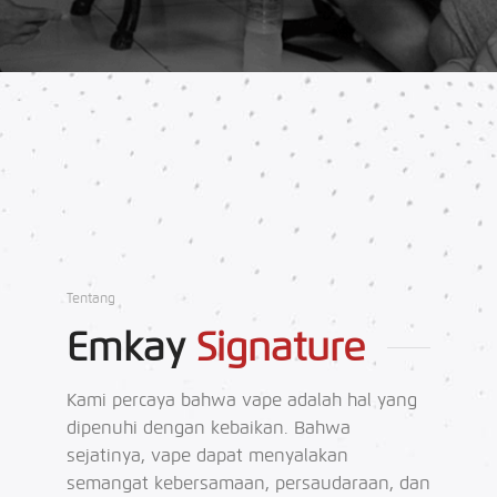
Tentang
Emkay
Signature
Kami percaya bahwa vape adalah hal yang
dipenuhi dengan kebaikan. Bahwa
sejatinya, vape dapat menyalakan
semangat kebersamaan, persaudaraan, dan