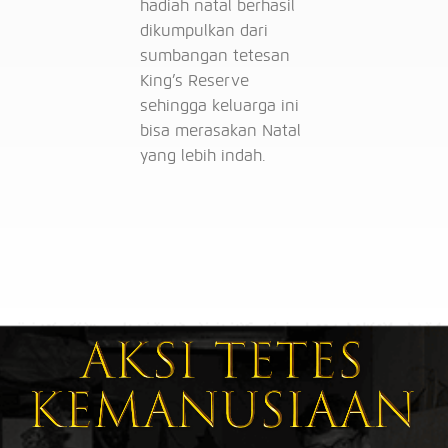
hadiah natal berhasil
dikumpulkan dari
sumbangan tetesan
King’s Reserve
sehingga keluarga ini
bisa merasakan Natal
yang lebih indah.