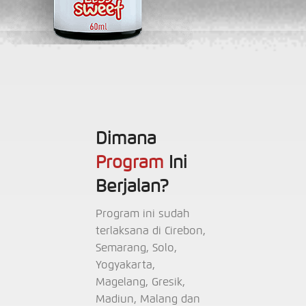
Dimana
Program
Ini
Berjalan?
Program ini sudah
terlaksana di Cirebon,
Semarang, Solo,
Yogyakarta,
Magelang, Gresik,
Madiun, Malang dan