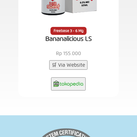
Freebase 3 - 6 Mg
Bananalicious LS
Bana
Rp 155.000
🛒 Via Website